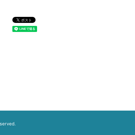
erved.
】